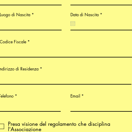
r
Luogo di Nascita
Data di Nascita
*
e
q
u
i
r
e
Codice Fiscale
d
Indirizzo di Residenza
Telefono
Email
Presa visione del regolamento che disciplina
l'Associazione