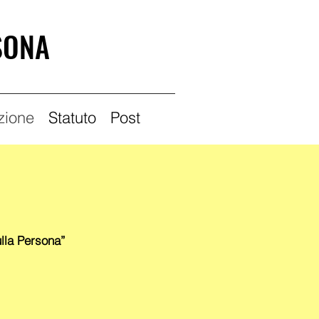
SONA
izione
Statuto
Post
la Persona”